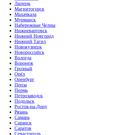
Липецк
Магнитогорск
Махачкала
Мурманск
Набережные Челны
Нижневартовск
Нижний Новгород
Нижний Тагил
Новокузнецк
Новороссийск
Вологда
Воронеж
Грозный
Орёл
Оренбург
Пенза
Пермь
Петрозаводск
Подольск
Ростов-на-Дону
Рязань
Самара
Саранск
Саратов
Севастополь