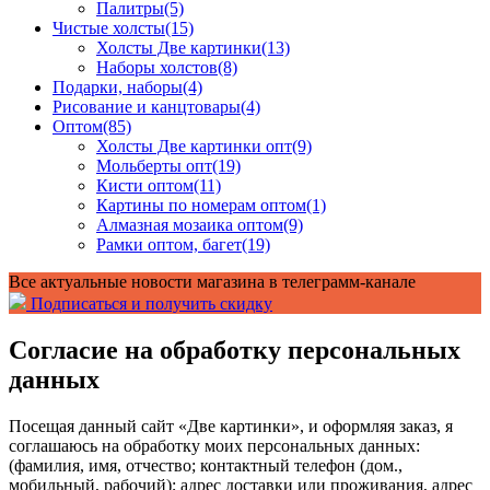
Палитры
(5)
Чистые холсты
(15)
Холсты Две картинки
(13)
Наборы холстов
(8)
Подарки, наборы
(4)
Рисование и канцтовары
(4)
Оптом
(85)
Холсты Две картинки опт
(9)
Мольберты опт
(19)
Кисти оптом
(11)
Картины по номерам оптом
(1)
Алмазная мозаика оптом
(9)
Рамки оптом, багет
(19)
Все актуальные новости магазина в телеграмм-канале
Подписаться и получить скидку
Согласие на обработку персональных
данных
Посещая данный сайт «Две картинки», и оформляя заказ
, я
соглашаюсь на обработку моих персональных данных:
(фамилия, имя, отчество; контактный телефон (дом.,
мобильный, рабочий); адрес доставки или проживания, адрес