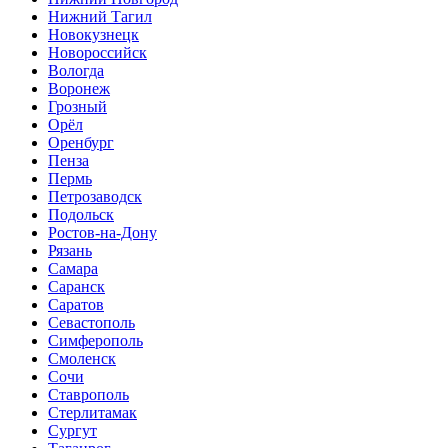
Нижний Тагил
Новокузнецк
Новороссийск
Вологда
Воронеж
Грозный
Орёл
Оренбург
Пенза
Пермь
Петрозаводск
Подольск
Ростов-на-Дону
Рязань
Самара
Саранск
Саратов
Севастополь
Симферополь
Смоленск
Сочи
Ставрополь
Стерлитамак
Сургут