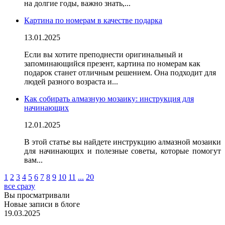
на долгие годы, важно знать,
...
Картина по номерам в качестве подарка
13.01.2025
Если вы хотите преподнести оригинальный и
запоминающийся презент,
картина по номерам как
подарок
станет отличным решением. Она подходит для
людей
разного возраста и...
Как собирать алмазную мозаику: инструкция для
начинающих
12.01.2025
В этой статье вы найдете инструкцию
алмазной мозаики
для начинающих
и полезные
советы
, которые помогут
вам...
1
2
3
4
5
6
7
8
9
10
11
...
20
все сразу
Вы просматривали
Новые записи в блоге
19.03.2025