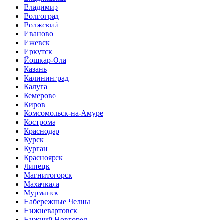
Владимир
Волгоград
Волжский
Иваново
Ижевск
Иркутск
Йошкар-Ола
Казань
Калининград
Калуга
Кемерово
Киров
Комсомольск-на-Амуре
Кострома
Краснодар
Курск
Курган
Красноярск
Липецк
Магнитогорск
Махачкала
Мурманск
Набережные Челны
Нижневартовск
Нижний Новгород