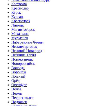
Кострома
Краснодар
Курск
Курган
Красноярск
Липецк
Магнитогорск
Махачкала
Мурманск
Набережные Челны
Нижневартовск
Нижний Новгород
Нижний Тагил
Новокузнецк
Новороссийск
Вологда
Воронеж
Грозный
Орёл
Оренбург
Пенза
Пермь
Петрозаводск
Подольск