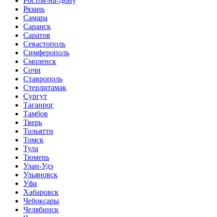
Ростов-на-Дону
Рязань
Самара
Саранск
Саратов
Севастополь
Симферополь
Смоленск
Сочи
Ставрополь
Стерлитамак
Сургут
Таганрог
Тамбов
Тверь
Тольятти
Томск
Тула
Тюмень
Улан-Удэ
Ульяновск
Уфа
Хабаровск
Чебоксары
Челябинск