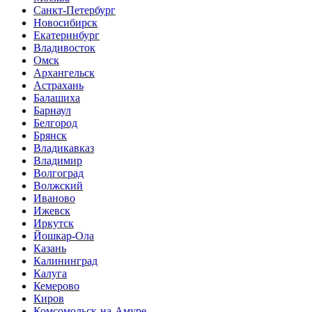
Санкт-Петербург
Новосибирск
Екатеринбург
Владивосток
Омск
Архангельск
Астрахань
Балашиха
Барнаул
Белгород
Брянск
Владикавказ
Владимир
Волгоград
Волжский
Иваново
Ижевск
Иркутск
Йошкар-Ола
Казань
Калининград
Калуга
Кемерово
Киров
Комсомольск-на-Амуре